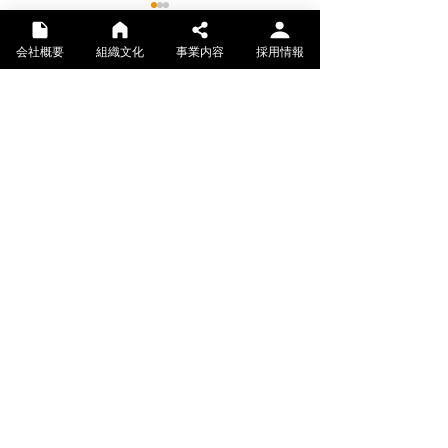
会社概要
組織文化
事業内容
採用情報
通信の知識と技術で、
未来の可能性を実現する会社
警備業認定を取得いた
『THT-Recreatio
しました
DAY 2025』開
個人情報の取り扱いについて
情報セキュリティ基本方針
©2025 東京保安通信株式会社